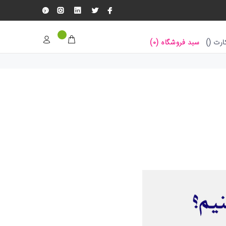
رت (
)
سبد فروشگاه (
۰
)