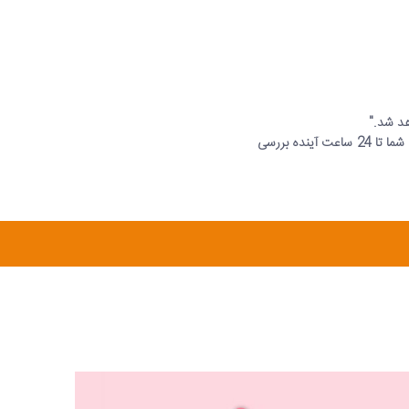
هد شد."
منتظر پیامک باشید (ممکنه یک مقدار طول بکشه ) بعد پیامک میاد حاوی این جمله "مشترک گرامی شما درخواست شما تا 24 ساعت آینده بررسی