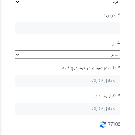
* آدرس :
شغل
* یک رمز عبور برای خود درج کنید
* تکرار رمز عبور
77106