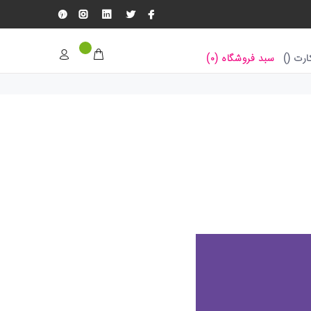
رت (
)
سبد فروشگاه (
۰
)