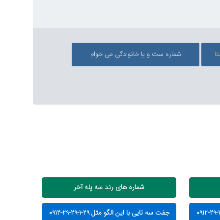
شماره های رند سه پله آخر
جفت سه تایی با این الگو مثل ۲۹-۱-۲۹-۲۹-۰۹۱۲