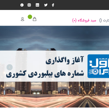
رت (
)
سبد فروشگاه (
۰
)