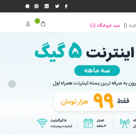
رت (
)
سبد فروشگاه (
۰
)