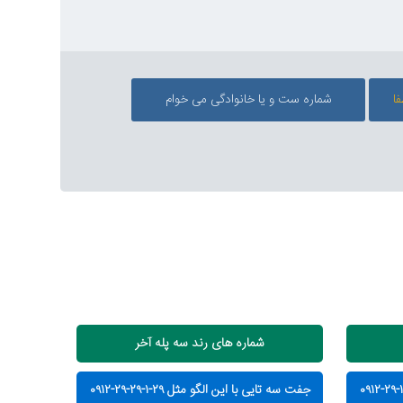
شماره های رند سه پله آخر
جفت سه تایی با این الگو مثل ۲۹-۱-۲۹-۲۹-۰۹۱۲